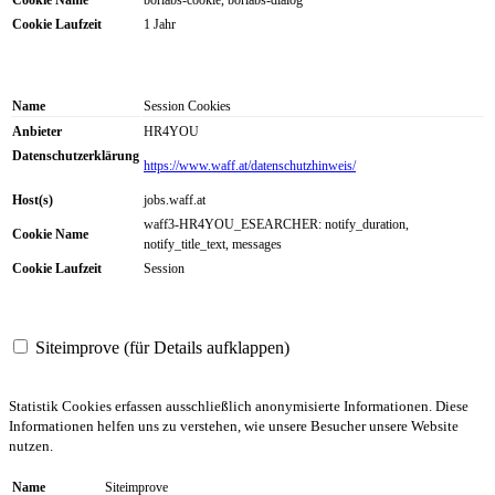
Cookie Name
borlabs-cookie, borlabs-dialog
Cookie Laufzeit
1 Jahr
Name
Session Cookies
Anbieter
HR4YOU
Datenschutzerklärung
https://www.waff.at/datenschutzhinweis/
Host(s)
jobs.waff.at
waff3-HR4YOU_ESEARCHER: notify_duration,
Cookie Name
notify_title_text, messages
Cookie Laufzeit
Session
Siteimprove (für Details aufklappen)
Statistik Cookies erfassen ausschließlich anonymisierte Informationen. Diese
Informationen helfen uns zu verstehen, wie unsere Besucher unsere Website
nutzen.
Name
Siteimprove